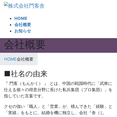
コ
ナ
ン
ビ
テ
ゲ
HOME
ン
ー
会社概要
ツ
シ
お知らせ
へ
ョ
会社概要
ス
ン
キ
に
ッ
移
HOME
会社概要
プ
動
■社名の由来
『 門客（もんかく） 』 とは、中国の戦国時代に「武将に
仕える個々の得意分野に長けた私兵集団（プロ集団）」を
指していた言葉です。
クセの強い「職人」と「営業」が、積んできた「経験」と
「実績」をもとに、結婚を機に独立し、会社『舎（し